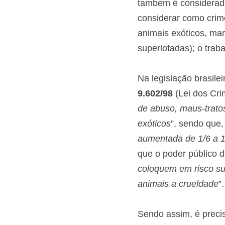
também é considerado
considerar como crime
animais exóticos, ma
superlotadas); o trab
Na legislação brasile
9.602/98
 (Lei dos Cr
de abuso, maus-tratos
exóticos
”, sendo que,
aumentada de 1/6 a 1
que o poder público d
coloquem em risco su
animais a crueldade
”.
Sendo assim, é preci