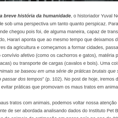
a breve história da humanidade
, o historiador Yuval N
e sob uma perspectiva um tanto quanto perspicaz. Para o
de chegou pois foi, de alguma maneira, capaz de tran
ido, Harari aponta que ao mesmo tempo que deixamos d
es da agricultura e começamos a formar cidades, passa
 convívio afetivo (como os cachorros e gatos), matéria p
acas) ou transporte de cargas (cavalos e bois). Uma coisa
imais se baseou em uma série de práticas brutais que 
o passar dos tempos
” (p. 102). No post de hoje, iremos 
evitar práticas que promovam os maus tratos em anima
us tratos com animais, podemos voltar nossa atenção p
nte de ser abordada analisando dados do Instituto Pet Bra