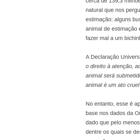
cerca de 139,3 milhõ
natural que nos perg
estimação: alguns bu
animal de estimação 
fazer mal a um bichin
A Declaração Universa
o direito à atenção,
animal será submetid
animal é um ato crue
No entanto, esse é a
base nos dados da Or
dado que pelo menos 
dentre os quais se de