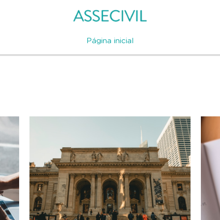
Página inicial
I
CDC
Direito dos Animais
Difamação
Calúnia
Injúri