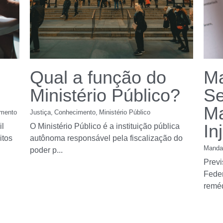
Qual a função do
M
Ministério Público?
Se
M
mento
Justiça,
Conhecimento,
Ministério Público
In
il
O Ministério Público é a instituição pública
itos
autônoma responsável pela fiscalização do
Manda
poder p...
Previ
Feder