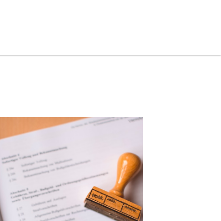
a
Direito
Justiça
Usucapião